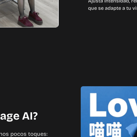
Ajusta intensidad, r
que se adapte a tu vi
mage AI?
unos pocos toques: