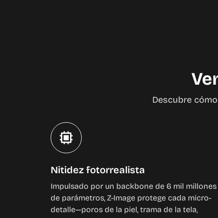
Ven
Descubre cómo Z
Nitidez fotorrealista
Impulsado por un backbone de 6 mil millones
de parámetros, Z-Image protege cada micro-
detalle—poros de la piel, trama de la tela,