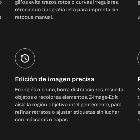
o
glifos evita trazos rotos o curvas irregulares,
g
ofreciendo tipografía lista para imprenta sin
s
retoque manual.
ú
Edición de imagen precisa
En inglés o chino, borra distracciones, resucita
N
objetos o recolorea elementos. Z-Image-Edit
t
aísla la región objetivo inteligentemente, para
c
refinar retratos o ajustar etiquetas sin luchar
s
con máscaras o capas.
r