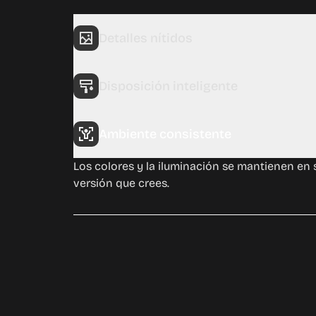
Detalles nítidos
Z-Image conserva texturas finas y bordes limp
realistas.
Disposición inteligente
Ambiente consistente
Los colores y la iluminación se mantienen en
versión que crees.